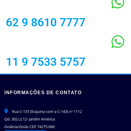
62 9 8610 7777
11 9 7533 5757
INFORMAÇÕES DE CONTATO
Rua C-137 (Esquina com a C-143) nº 1112
Qd. 302 Lt.12- Jardim América
Goiânia/Goiás CEP 74275-060