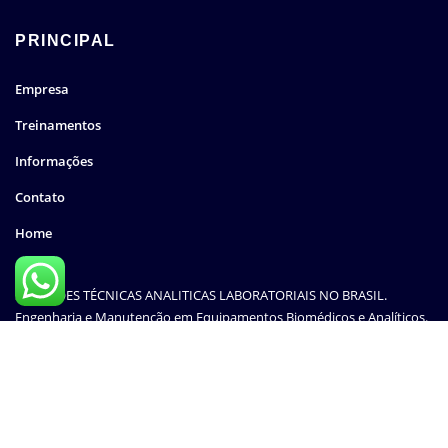
PRINCIPAL
Empresa
Treinamentos
Informações
Contato
Home
SOLUÇÕES TÉCNICAS ANALITICAS LABORATORIAIS NO BRASIL.
Engenharia e Manutenção em Equipamentos Biomédicos e Analíticos.
Todos os Direitos Reservados © 2025
Analítica Brasil - SOLUÇÕES TÉCNICAS ANALITICAS LABORATORIAIS NO