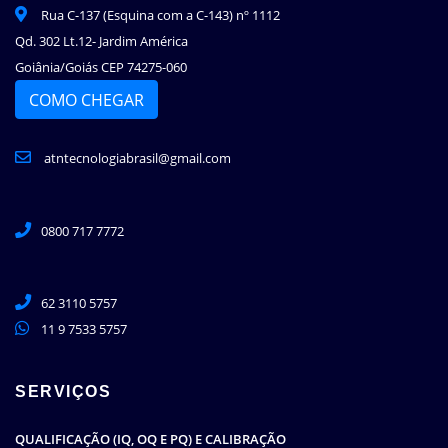
Rua C-137 (Esquina com a C-143) nº 1112
Qd. 302 Lt.12- Jardim América
Goiânia/Goiás CEP 74275-060
COMO CHEGAR
atntecnologiabrasil@gmail.com
0800 717 7772
62 3110 5757
11 9 7533 5757
SERVIÇOS
QUALIFICAÇÃO (IQ, OQ E PQ) E CALIBRAÇÃO